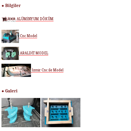
Bilgiler
●
ALÜMİNYUM DÖKÜM
Cnc Model
ARALDİT MODEL
İzmir Cnc ile Model
Galeri
●